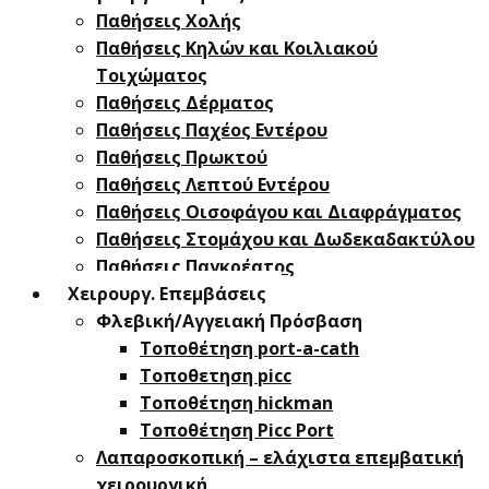
Παθήσεις Χολής
Παθήσεις ​Κηλών και Κοιλιακού
Τοιχώματος
Παθήσεις Δέρματος
Παθήσεις Παχέος Εντέρου
Παθήσεις Πρωκτού
Παθήσεις Λεπτού Εντέρου
Παθήσεις Οισοφάγου και Διαφράγματος
Παθήσεις Στομάχου και Δωδεκαδακτύλου
Παθήσεις Παγκρέατος
Χειρουργ. Επεμβάσεις
Φλεβική/Αγγειακή Πρόσβαση
Τοποθέτηση port-a-cath
Τοποθετηση picc
Τοποθέτηση hickman
Τοποθέτηση Picc Port
Λαπαροσκοπική – ελάχιστα επεμβατική
χειρουργική