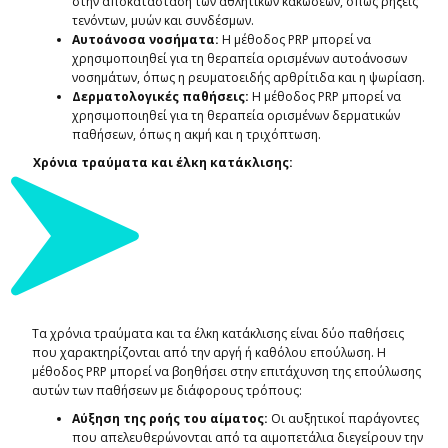
στην αποκατάσταση των αθλητικών κακώσεων, όπως ρήξεις
τενόντων, μυών και συνδέσμων.
Αυτοάνοσα νοσήματα:
Η μέθοδος PRP μπορεί να
χρησιμοποιηθεί για τη θεραπεία ορισμένων αυτοάνοσων
νοσημάτων, όπως η ρευματοειδής αρθρίτιδα και η ψωρίαση.
Δερματολογικές παθήσεις:
Η μέθοδος PRP μπορεί να
χρησιμοποιηθεί για τη θεραπεία ορισμένων δερματικών
παθήσεων, όπως η ακμή και η τριχόπτωση.
Χρόνια τραύματα και έλκη κατάκλισης:
Τα χρόνια τραύματα και τα έλκη κατάκλισης είναι δύο παθήσεις
που χαρακτηρίζονται από την αργή ή καθόλου επούλωση. Η
μέθοδος PRP μπορεί να βοηθήσει στην επιτάχυνση της επούλωσης
αυτών των παθήσεων με διάφορους τρόπους:
Αύξηση της ροής του αίματος:
Οι αυξητικοί παράγοντες
που απελευθερώνονται από τα αιμοπετάλια διεγείρουν την