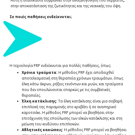
Αυτή η διαδικασία συμβάλλει στην αναζωογόνηση του δέρματος,
στην αποκατάσταση της ζωτικότητας και της νεανικής του όψη.
Σε ποιές παθήσεις ενδείκνυται;
Η τεχνολογία PRP ενδείκνυται για πολλές παθήσεις, όπως:
Χρόνια τραύματα:
Η μέθοδος PRP έχει αποδειχθεί
αποτελεσματική στη θεραπεία χρόνιων τραυμάτων, όπως
έλκη κάτω άκρων, ρήξεις τενόντων και μυών, και τραύματα
που δεν επουλώνονται επαρκώς με τις συμβατικές
θεραπείες.
Έλκη κατάκλισης:
Τα έλκη κατάκλισης είναι μια σοβαρή
επιπλοκή της παραμονής στο κρεβάτι ή σε αναπηρικό
καροτσάκι. Η μέθοδος PRP μπορεί να βοηθήσει στην
επιτάχυνση της επούλωσης των ελκών κατάκλισης και στη
μείωση του κινδύνου επιπλοκών.
Αθλητικές κακώσεις:
Η μέθοδος PRP μπορεί να βοηθήσει