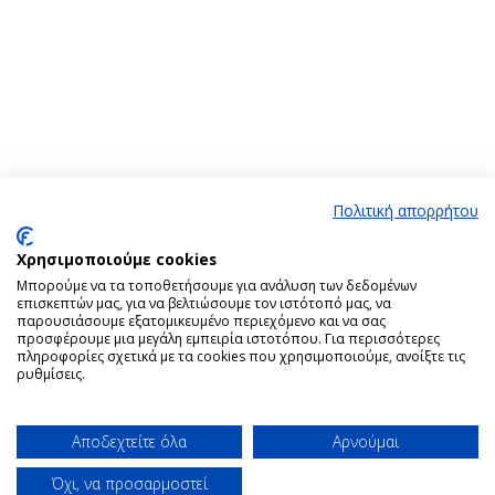
Πολιτική απορρήτου
Χρησιμοποιούμε cookies
Μπορούμε να τα τοποθετήσουμε για ανάλυση των δεδομένων
επισκεπτών μας, για να βελτιώσουμε τον ιστότοπό μας, να
παρουσιάσουμε εξατομικευμένο περιεχόμενο και να σας
προσφέρουμε μια μεγάλη εμπειρία ιστοτόπου. Για περισσότερες
πληροφορίες σχετικά με τα cookies που χρησιμοποιούμε, ανοίξτε τις
ρυθμίσεις.
Αποδεχτείτε όλα
Αρνούμαι
Καλέστε τον Ιατρό
Όχι, να προσαρμοστεί