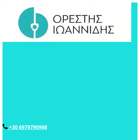
+30 6979790968