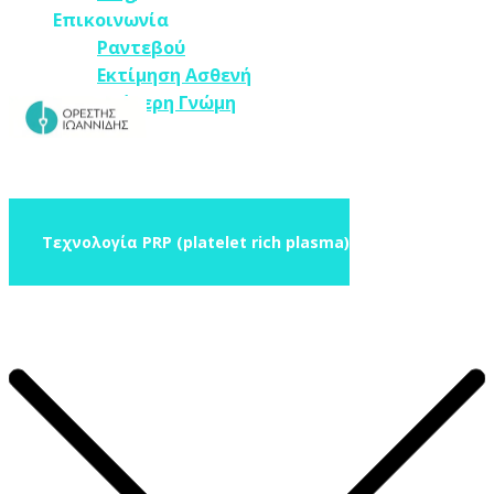
Επικοινωνία
Ραντεβού
Εκτίμηση Ασθενή
Δεύτερη Γνώμη
Τεχνολογία PRP
(platelet rich plasma)
Τεχνολογία PRP
(platelet rich plasma)