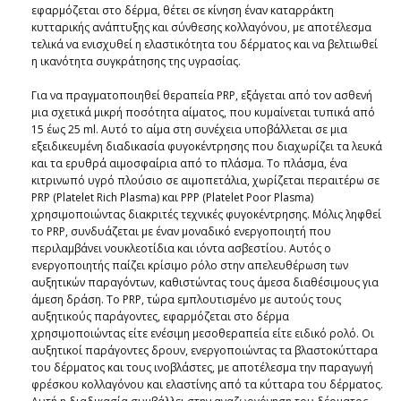
εφαρμόζεται στο δέρμα, θέτει σε κίνηση έναν καταρράκτη
κυτταρικής ανάπτυξης και σύνθεσης κολλαγόνου, με αποτέλεσμα
τελικά να ενισχυθεί η ελαστικότητα του δέρματος και να βελτιωθεί
η ικανότητα συγκράτησης της υγρασίας.
Για να πραγματοποιηθεί θεραπεία PRP, εξάγεται από τον ασθενή
μια σχετικά μικρή ποσότητα αίματος, που κυμαίνεται τυπικά από
15 έως 25 ml. Αυτό το αίμα στη συνέχεια υποβάλλεται σε μια
εξειδικευμένη διαδικασία φυγοκέντρησης που διαχωρίζει τα λευκά
και τα ερυθρά αιμοσφαίρια από το πλάσμα. Το πλάσμα, ένα
κιτρινωπό υγρό πλούσιο σε αιμοπετάλια, χωρίζεται περαιτέρω σε
PRP (Platelet Rich Plasma) και PPP (Platelet Poor Plasma)
χρησιμοποιώντας διακριτές τεχνικές φυγοκέντρησης. Μόλις ληφθεί
το PRP, συνδυάζεται με έναν μοναδικό ενεργοποιητή που
περιλαμβάνει νουκλεοτίδια και ιόντα ασβεστίου. Αυτός ο
ενεργοποιητής παίζει κρίσιμο ρόλο στην απελευθέρωση των
αυξητικών παραγόντων, καθιστώντας τους άμεσα διαθέσιμους για
άμεση δράση. Το PRP, τώρα εμπλουτισμένο με αυτούς τους
αυξητικούς παράγοντες, εφαρμόζεται στο δέρμα
χρησιμοποιώντας είτε ενέσιμη μεσοθεραπεία είτε ειδικό ρολό. Οι
αυξητικοί παράγοντες δρουν, ενεργοποιώντας τα βλαστοκύτταρα
του δέρματος και τους ινοβλάστες, με αποτέλεσμα την παραγωγή
φρέσκου κολλαγόνου και ελαστίνης από τα κύτταρα του δέρματος.