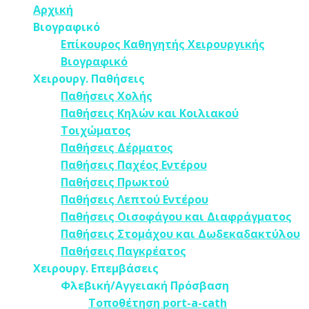
Αρχική
Βιογραφικό
Επίκουρος Καθηγητής Χειρουργικής
Βιογραφικό
Χειρουργ. Παθήσεις
Παθήσεις Χολής
Παθήσεις ​Κηλών και Κοιλιακού
Τοιχώματος
Παθήσεις Δέρματος
Παθήσεις Παχέος Εντέρου
Παθήσεις Πρωκτού
Παθήσεις Λεπτού Εντέρου
Παθήσεις Οισοφάγου και Διαφράγματος
Παθήσεις Στομάχου και Δωδεκαδακτύλου
Παθήσεις Παγκρέατος
Χειρουργ. Επεμβάσεις
Φλεβική/Αγγειακή Πρόσβαση
Τοποθέτηση port-a-cath