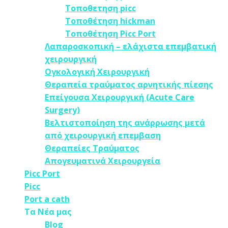
Τοποθετηση picc
Τοποθέτηση hickman
Τοποθέτηση Picc Port
Λαπαροσκοπική – ελάχιστα επεμβατική
χειρουργική
Oγκολογική Xειρουργική
Θεραπεία τραύματος αρνητικής πίεσης
Επείγουσα Χειρουργική (Acute Care
Surgery)
Βελτιστοποίηση της ανάρρωσης μετά
από χειρουργική επεμβαση
Θεραπείες Τραύματος
Απογευματινά Χειρουργεία
Picc Port
Picc
Port a cath
Τα Νέα μας
Blog