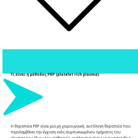
Τι είναι η μέθοδος
PRP
(platelet rich plasma)
;
Η θεραπεία PRP είναι μια μη χειρουργική, αυτόλογη θεραπεία που
περιλαμβάνει την έγχυση ενός συμπυκνωμένου τμήματος του
αίματος του ίδιου του ασθενούς, εμπλουτισμένου με αιμοπετάλια