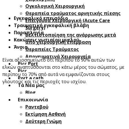
Oγκολογική Xειρουργική
Θεραπεία τραύματος αρνητικής πίεσης
Eγκεφαλικό επεισόδιο
Επείγουσα Χειρουργική (Acute Care
Τραυματική εγκεφαλική βλάβη
Surgery)
Παραπληγία
Βελτιστοποίηση της ανάρρωσης μετά
Κακώσεις νωτιαίου μυελού
από χειρουργική επεμβαση
Άνοια
Θεραπείες Τραύματος
Απογευματινά Χειρουργεία
Είναι αξιοσημείωτο ότι περίπου το 90% αυτών των
Picc Port
ελκών αναπτύσσονται στο κάτω μέρος του σώματος, με
Picc
περίπου το 70% από αυτά να εμφανίζονται στους
Port a cath
γλουτούς και τις περιοχές του ισχίου.
Τα Νέα μας
Blog
Επικοινωνία
Ραντεβού
Εκτίμηση Ασθενή
Δεύτερη Γνώμη