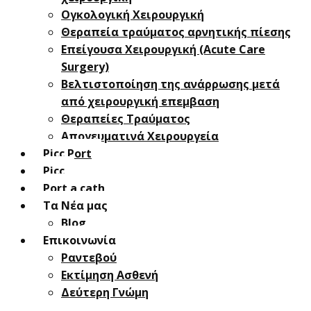
Oγκολογική Xειρουργική
Θεραπεία τραύματος αρνητικής πίεσης
Επείγουσα Χειρουργική (Acute Care
Surgery)
Βελτιστοποίηση της ανάρρωσης μετά
από χειρουργική επεμβαση
Θεραπείες Τραύματος
Απογευματινά Χειρουργεία
Picc Port
Picc
Port a cath
Τα Νέα μας
Blog
Επικοινωνία
Ραντεβού
Εκτίμηση Ασθενή
Δεύτερη Γνώμη