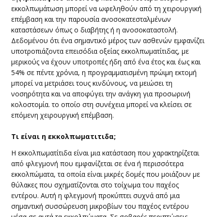
εκκολπωμάτωση μπορεί να ωφεληθούν από τη χειρουργική
επέμβαση και την παρουσία ανοσοκατεσταλμένων
καταστάσεων όπως ο διαβήτης ή η ανοσοκαταστολή.
Δεδομένου ότι ένα σημαντικό μέρος των ασθενών εμφανίζει
υποτροπιάζοντα επεισόδια οξείας εκκολπωματίτιδας, με
μερικούς να έχουν υποτροπές ήδη από ένα έτος και έως και
54% σε πέντε χρόνια, η προγραμματισμένη πρώιμη εκτομή
μπορεί να μετριάσει τους κινδύνους, να μειώσει τη
νοσηρότητα και να αποφύγει την ανάγκη για προσωρινή
κολοστομία. το οποίο στη συνέχεια μπορεί να κλείσει σε
επόμενη χειρουργική επέμβαση.
​​​Τι είναι ​​η
εκκολπωματιτιδα
;
​Η εκκολπωματίτιδα είναι μια κατάσταση που χαρακτηρίζεται
από φλεγμονή που εμφανίζεται σε ένα ή περισσότερα
εκκολπώματα, τα οποία είναι μικρές δομές που μοιάζουν με
θύλακες που σχηματίζονται στο τοίχωμα του παχέος
εντέρου. Αυτή η φλεγμονή προκύπτει συχνά από μια
σημαντική συσσώρευση μικροβίων του παχέος εντέρου
μέσα σε αυτά τα εκκολπώματα. Σε σοβαρές περιπτώσεις,