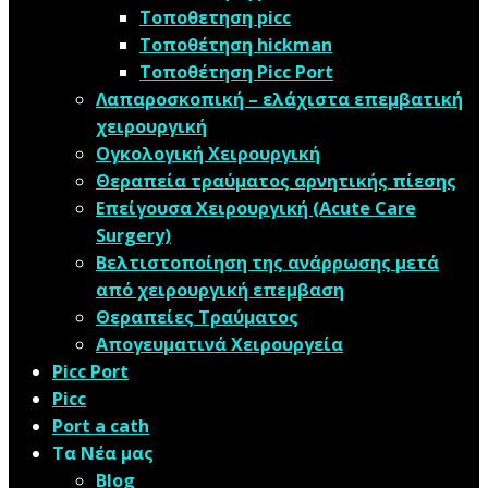
Τοποθετηση picc
Τοποθέτηση hickman
Τοποθέτηση Picc Port
Λαπαροσκοπική – ελάχιστα επεμβατική
χειρουργική
Oγκολογική Xειρουργική
Θεραπεία τραύματος αρνητικής πίεσης
Επείγουσα Χειρουργική (Acute Care
Surgery)
Βελτιστοποίηση της ανάρρωσης μετά
από χειρουργική επεμβαση
Θεραπείες Τραύματος
Απογευματινά Χειρουργεία
Picc Port
Picc
Port a cath
Τα Νέα μας
Blog