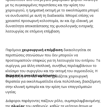
με τις συγκεκριμένες περιστάσεις και την κρίση του
χειρουργού, η τμηματική εκτομή με το εκκολπώματα μπορεί
να συνδυαστεί με αυτή τη διαδικασία. Μπορεί επίσης να
χρειαστεί προσωρινή κολοστομία, αν και όχι ιδανική, με
δυνατότητα αποκατάστασης της φυσιολογικής εντερικής
λειτουργίας σε επόμενη επέμβαση.
​Παρόμοια
χειρουργική επέμβαση
δικαιολογείται σε
περιπτώσεις στενώσεων που δεν μπορούν να
προετοιμαστούν επαρκώς για τη λειτουργία του εντέρου. Τα
συρίγγια, μια άλλη επιπλοκή, συνήθως περιλαμβάνουν το
κλείσιμο του συριγγίου και την εκτομή του σιγμοειδούς. Η
​Θεραπεία εκκολπωμάτωσης:
απόφαση για το εάν και πότε χρειάζεται χειρουργική
θεραπεία για εκκολπωματίτιδα είναι πολύπλοκη, βασιζόμενη
στην κλινική εμπειρία και την κρίση των επαγγελματιών
υγείας.
​Διάφοροι παράγοντες παίζουν ρόλο, συμπεριλαμβανομένης
της
ηλικίας
του ασθενούς, καθώς τα νεότερα άτομα με