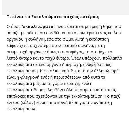
​​​Τι είναι ​τα ​Εκκολπώματα παχέος εντέρου;
​Ο όρος "
εκκολπώματα
" αναφέρεται σε μια μικρή θήκη που
μοιάζει με σάκο που συνδέεται με το εσωτερικό ενός κοίλου
οργάνου ή σωλήνα μέσα στο σώμα. Αυτή η κατάσταση
εμφανίζεται συχνότερα στον πεπτικό σωλήνα, με τη
συμμετοχή οργάνων όπως ο οισοφάγος, το στομάχι, το
λεπτό έντερο και το παχύ έντερο. Όταν υπάρχουν πολλαπλά
εκκολπώματα σε ένα όργανο ή περιοχή, αναφέρεται ως
εκκολπωμάτωση. Η εκκολπωματίτιδα, από την άλλη πλευρά,
είναι η φλεγμονή ενός ή περισσότερων από αυτά τα
εκκολπώματα μαζί με τη γύρω περιοχή, ενώ η
εκκολπωματίτιδα περιλαμβάνει όλα τα συμπτώματα και τις
επιπλοκές που σχετίζονται με την εκκολπωμάτωση. Το παχύ
έντερο (κόλον) είναι η πιο κοινή θέση για την ανάπτυξη
εκκολπωμάτων.