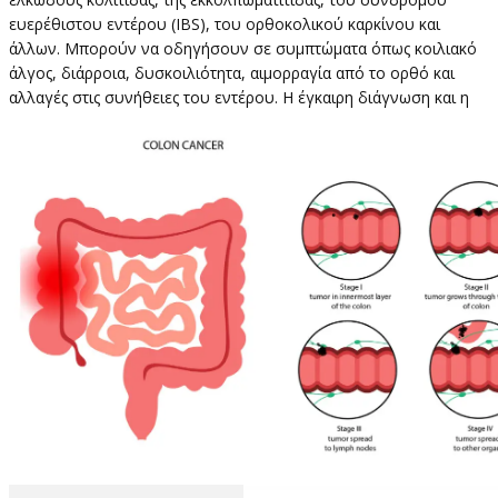
ευερέθιστου εντέρου (IBS), του ορθοκολικού καρκίνου και
άλλων. Μπορούν να οδηγήσουν σε συμπτώματα όπως κοιλιακό
άλγος, διάρροια, δυσκοιλιότητα, αιμορραγία από το ορθό και
αλλαγές στις συνήθειες του εντέρου. Η έγκαιρη διάγνωση και η
κατάλληλη διαχείριση είναι ζωτικής σημασίας για την
αντιμετώπιση αυτών των καταστάσεων και τη διατήρηση της
συνολικής πεπτικής υγείας ενός ατόμου.