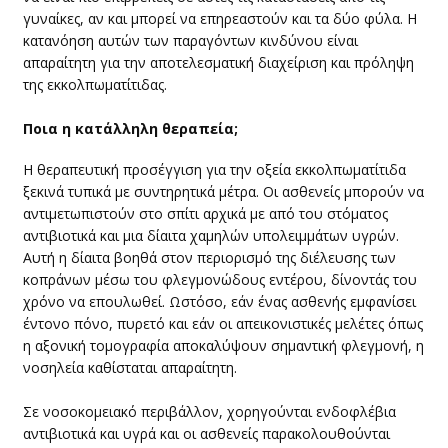
γυναίκες, αν και μπορεί να επηρεαστούν και τα δύο φύλα. Η
κατανόηση αυτών των παραγόντων κινδύνου είναι
απαραίτητη για την αποτελεσματική διαχείριση και πρόληψη
της εκκολπωματίτιδας.
​Ποια η κατάλληλη θεραπεία;
​Η θεραπευτική προσέγγιση για την οξεία εκκολπωματίτιδα
ξεκινά τυπικά με συντηρητικά μέτρα. Οι ασθενείς μπορούν να
αντιμετωπιστούν στο σπίτι αρχικά με από του στόματος
αντιβιοτικά και μια δίαιτα χαμηλών υπολειμμάτων υγρών.
Αυτή η δίαιτα βοηθά στον περιορισμό της διέλευσης των
κοπράνων μέσω του φλεγμονώδους εντέρου, δίνοντάς του
χρόνο να επουλωθεί. Ωστόσο, εάν ένας ασθενής εμφανίσει
έντονο πόνο, πυρετό και εάν οι απεικονιστικές μελέτες όπως
η αξονική τομογραφία αποκαλύψουν σημαντική φλεγμονή, η
νοσηλεία καθίσταται απαραίτητη.
Σε νοσοκομειακό περιβάλλον, χορηγούνται ενδοφλέβια
αντιβιοτικά και υγρά και οι ασθενείς παρακολουθούνται