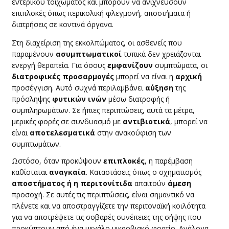
εντερικού τοιχώματος και μπορούν να ανιχνεύσουν
επιπλοκές όπως περικολική φλεγμονή, αποστήματα ή
διατρήσεις σε κοντινά όργανα.
​Στη διαχείριση της εκκολπώματος, οι ασθενείς που
παραμένουν
ασυμπτωματικοί
τυπικά δεν χρειάζονται
ενεργή θεραπεία. Για όσους
εμφανίζουν
συμπτώματα, οι
διατροφικές προσαρμογές
μπορεί να είναι η
αρχική
προσέγγιση. Αυτό συχνά περιλαμβάνει
αύξηση
της
πρόσληψης
φυτικών ινών
μέσω διατροφής ή
συμπληρωμάτων. Σε ήπιες περιπτώσεις, αυτά τα μέτρα,
μερικές φορές σε συνδυασμό με
αντιβιοτικά
, μπορεί να
είναι
αποτελεσματικά
στην ανακούφιση των
συμπτωμάτων.
​Ωστόσο, όταν προκύψουν
επιπλοκές
, η παρέμβαση
καθίσταται
αναγκαία
. Καταστάσεις όπως ο σχηματισμός
αποστήματος ή η περιτονίτιδα
απαιτούν
άμεση
προσοχή. Σε αυτές τις περιπτώσεις, είναι σημαντικό να
πλένετε και να αποστραγγίζετε την περιτοναϊκή κοιλότητα
για να αποτρέψετε τις σοβαρές συνέπειες της σήψης που
προκύπτουν από ένα μεγάλο μικροβιακό φορτίο. Ανάλογα