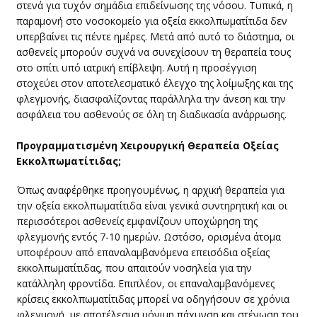
στενά για τυχόν σημάδια επιδείνωσης της νόσου. Τυπικά, η
παραμονή στο νοσοκομείο για οξεία εκκολπωματίτιδα δεν
υπερβαίνει τις πέντε ημέρες. Μετά από αυτό το διάστημα, οι
ασθενείς μπορούν συχνά να συνεχίσουν τη θεραπεία τους
στο σπίτι υπό ιατρική επίβλεψη. Αυτή η προσέγγιση
στοχεύει στον αποτελεσματικό έλεγχο της λοίμωξης και της
φλεγμονής, διασφαλίζοντας παράλληλα την άνεση και την
ασφάλεια του ασθενούς σε όλη τη διαδικασία ανάρρωσης.
​Προγραμματισμένη Χειρουργική Θεραπεία Οξείας
Εκκολπωματίτιδας;
​Όπως αναφέρθηκε προηγουμένως, η αρχική θεραπεία για
την οξεία εκκολπωματίτιδα είναι γενικά συντηρητική και οι
περισσότεροι ασθενείς εμφανίζουν υποχώρηση της
φλεγμονής εντός 7-10 ημερών. Ωστόσο, ορισμένα άτομα
υποφέρουν από επαναλαμβανόμενα επεισόδια οξείας
εκκολπωματίτιδας, που απαιτούν νοσηλεία για την
κατάλληλη φροντίδα. Επιπλέον, οι επαναλαμβανόμενες
κρίσεις εκκολπωματίτιδας μπορεί να οδηγήσουν σε χρόνια
φλεγμονή, με αποτέλεσμα μόνιμη πάχυνση και στένωση του