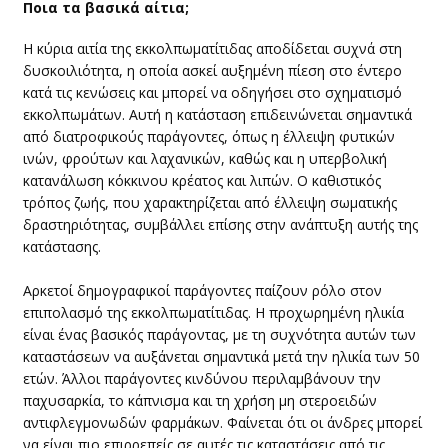
​Ποια τα βασικά αίτια;
​Η κύρια αιτία της εκκολπωματίτιδας αποδίδεται συχνά στη
δυσκοιλιότητα, η οποία ασκεί αυξημένη πίεση στο έντερο
κατά τις κενώσεις και μπορεί να οδηγήσει στο σχηματισμό
εκκολπωμάτων. Αυτή η κατάσταση επιδεινώνεται σημαντικά
από διατροφικούς παράγοντες, όπως η έλλειψη φυτικών
ινών, φρούτων και λαχανικών, καθώς και η υπερβολική
κατανάλωση κόκκινου κρέατος και λιπών. Ο καθιστικός
τρόπος ζωής, που χαρακτηρίζεται από έλλειψη σωματικής
δραστηριότητας, συμβάλλει επίσης στην ανάπτυξη αυτής της
κατάστασης.
Αρκετοί δημογραφικοί παράγοντες παίζουν ρόλο στον
επιπολασμό της εκκολπωματίτιδας. Η προχωρημένη ηλικία
είναι ένας βασικός παράγοντας, με τη συχνότητα αυτών των
καταστάσεων να αυξάνεται σημαντικά μετά την ηλικία των 50
ετών. Άλλοι παράγοντες κινδύνου περιλαμβάνουν την
παχυσαρκία, το κάπνισμα και τη χρήση μη στεροειδών
αντιφλεγμονωδών φαρμάκων. Φαίνεται ότι οι άνδρες μπορεί
να είναι πιο επιρρεπείς σε αυτές τις καταστάσεις από τις