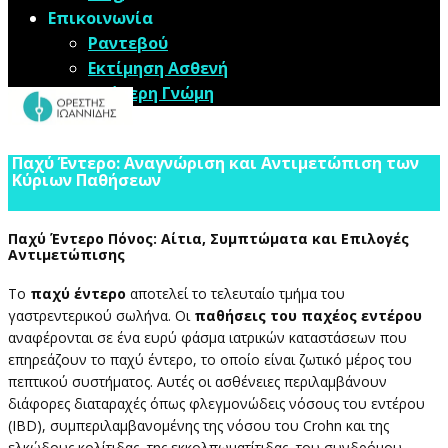
Επικοινωνία
Ραντεβού
Εκτίμηση Ασθενή
Δεύτερη Γνώμη
​Παχύ Έντερο: Αναγνώριση και Αντιμετώπιση των
Κύριων Παθήσεων
​Παχύ Έντερο Πόνος: Αίτια, Συμπτώματα και Επιλογές
Αντιμετώπισης
​Το
παχύ έντερο
αποτελεί το τελευταίο τμήμα του
γαστρεντερικού σωλήνα. Οι
παθήσεις του παχέος εντέρου
αναφέρονται σε ένα ευρύ φάσμα ιατρικών καταστάσεων που
επηρεάζουν το παχύ έντερο, το οποίο είναι ζωτικό μέρος του
πεπτικού συστήματος. Αυτές οι ασθένειες περιλαμβάνουν
διάφορες διαταραχές όπως φλεγμονώδεις νόσους του εντέρου
(IBD), συμπεριλαμβανομένης της νόσου του Crohn και της
ελκώδους κολίτιδας, της εκκολπωματίτιδας, του συνδρόμου