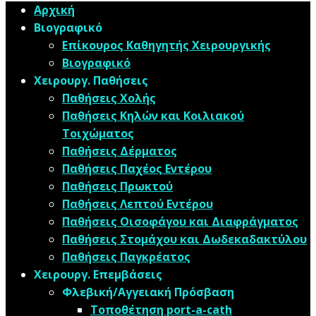
Αρχική
Βιογραφικό
Επίκουρος Καθηγητής Χειρουργικής
Βιογραφικό
Χειρουργ. Παθήσεις
Παθήσεις Χολής
Παθήσεις ​Κηλών και Κοιλιακού
Τοιχώματος
Παθήσεις Δέρματος
Παθήσεις Παχέος Εντέρου
Παθήσεις Πρωκτού
Παθήσεις Λεπτού Εντέρου
Παθήσεις Οισοφάγου και Διαφράγματος
Παθήσεις Στομάχου και Δωδεκαδακτύλου
Παθήσεις Παγκρέατος
Χειρουργ. Επεμβάσεις
Φλεβική/Αγγειακή Πρόσβαση
Τοποθέτηση port-a-cath