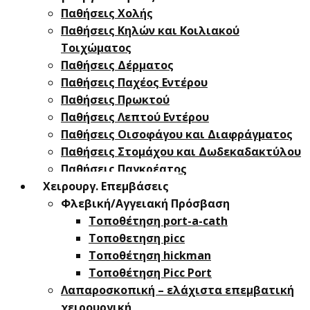
Παθήσεις Χολής
Παθήσεις ​Κηλών και Κοιλιακού
Τοιχώματος
Παθήσεις Δέρματος
Παθήσεις Παχέος Εντέρου
Παθήσεις Πρωκτού
Παθήσεις Λεπτού Εντέρου
Παθήσεις Οισοφάγου και Διαφράγματος
Παθήσεις Στομάχου και Δωδεκαδακτύλου
Παθήσεις Παγκρέατος
Χειρουργ. Επεμβάσεις
Φλεβική/Αγγειακή Πρόσβαση
Τοποθέτηση port-a-cath
Τοποθετηση picc
Τοποθέτηση hickman
Τοποθέτηση Picc Port
Λαπαροσκοπική – ελάχιστα επεμβατική
χειρουργική