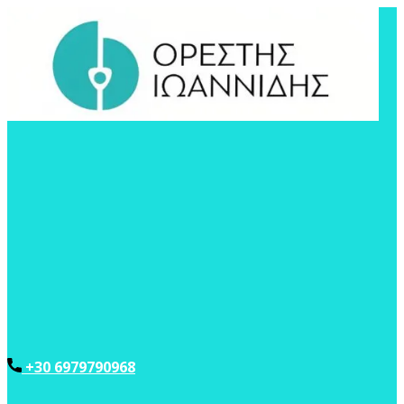
+30 6979790968