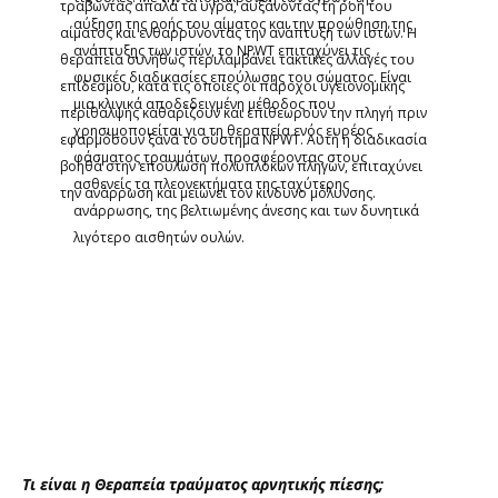
τραβώντας απαλά τα υγρά, αυξάνοντας τη ροή του
αύξηση της ροής του αίματος και την προώθηση της
αίματος και ενθαρρύνοντας την ανάπτυξη των ιστών. Η
ανάπτυξης των ιστών, το NPWT επιταχύνει τις
θεραπεία συνήθως περιλαμβάνει τακτικές αλλαγές του
φυσικές διαδικασίες επούλωσης του σώματος. Είναι
επιδέσμου, κατά τις οποίες οι πάροχοι υγειονομικής
μια κλινικά αποδεδειγμένη μέθοδος που
περίθαλψης καθαρίζουν και επιθεωρούν την πληγή πριν
χρησιμοποιείται για τη θεραπεία ενός ευρέος
εφαρμόσουν ξανά το σύστημα NPWT. Αυτή η διαδικασία
φάσματος τραυμάτων, προσφέροντας στους
βοηθά στην επούλωση πολύπλοκων πληγών, επιταχύνει
ασθενείς τα πλεονεκτήματα της ταχύτερης
την ανάρρωση και μειώνει τον κίνδυνο μόλυνσης.
ανάρρωσης, της βελτιωμένης άνεσης και των δυνητικά
λιγότερο αισθητών ουλών.
​Τι είναι η Θεραπεία τραύματος αρνητικής πίεσης;