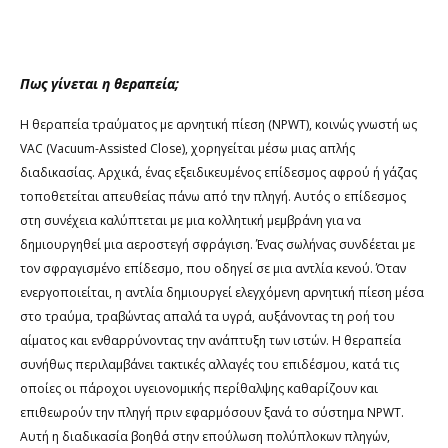
​Πως γίνεται η θεραπεία;
​Η θεραπεία τραύματος με αρνητική πίεση (NPWT), κοινώς γνωστή ως
VAC (Vacuum-Assisted Close), χορηγείται μέσω μιας απλής
διαδικασίας. Αρχικ​ά, ένας εξειδικευμένος επίδεσμος αφρού ή γάζας
τοποθετείται απευθείας πάνω από την πληγή. Αυτός ο επίδεσμος
στη συνέχεια καλύπτεται με μια κολλητική μεμβράνη για να
δημιουργηθεί μια αεροστεγή σφράγιση. Ένας σωλήνας συνδέεται με
τον σφραγισμένο επίδεσμο, που οδηγεί σε μια αντλία κενού. Όταν
ενεργοποιείται, η αντλία δημιουργεί ελεγχόμενη αρνητική πίεση μέσα
στο τραύμα, τραβώντας απαλά τα υγρά, αυξάνοντας τη ροή του
αίματος και ενθαρρύνοντας την ανάπτυξη των ιστών. Η θεραπεία
συνήθως περιλαμβάνει τακτικές αλλαγές του επιδέσμου, κατά τις
οποίες οι πάροχοι υγειονομικής περίθαλψης καθαρίζουν και
επιθεωρούν την πληγή πριν εφαρμόσουν ξανά το σύστημα NPWT.
Αυτή η διαδικασία βοηθά στην επούλωση πολύπλοκων πληγών,