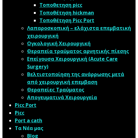
Τοποθετηση picc
Τοποθέτηση hickman
Τοποθέτηση Picc Port
Λαπαροσκοπική – ελάχιστα επεμβατική
χειρουργική
Oγκολογική Xειρουργική
Θεραπεία τραύματος αρνητικής πίεσης
Επείγουσα Χειρουργική (Acute Care
Surgery)
Βελτιστοποίηση της ανάρρωσης μετά
από χειρουργική επεμβαση
Θεραπείες Τραύματος
Απογευματινά Χειρουργεία
Picc Port
Picc
Port a cath
Τα Νέα μας
Blog