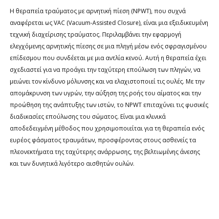
​Η θεραπεία τραύματος με αρνητική πίεση (NPWT), που συχνά
αναφέρεται ως VAC (Vacuum-Assisted Closure), είναι μια εξειδικευμένη
τεχνική διαχείρισης τραύματος. Περιλαμβάνει την εφαρμογή
ελεγχόμενης αρνητικής πίεσης σε μια πληγή μέσω ενός σφραγισμένου
επίδεσμου που συνδέεται με μια αντλία κενού. Αυτή η θεραπεία έχει
σχεδιαστεί για να προάγει την ταχύτερη επούλωση των πληγών, να
μειώνει τον κίνδυνο μόλυνσης και να ελαχιστοποιεί τις ουλές. Με την
απομάκρυνση των υγρών, την αύξηση της ροής του αίματος και την
προώθηση της ανάπτυξης των ιστών, το NPWT επιταχύνει τις φυσικές
διαδικασίες επούλωσης του σώματος. Είναι μια κλινικά
αποδεδειγμένη μέθοδος που χρησιμοποιείται για τη θεραπεία ενός
ευρέος φάσματος τραυμάτων, προσφέροντας στους ασθενείς τα
πλεονεκτήματα της ταχύτερης ανάρρωσης, της βελτιωμένης άνεσης
και των δυνητικά λιγότερο αισθητών ουλών.