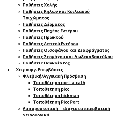
Παθήσεις Χολής
Παθήσεις ​Κηλών και Κοιλιακού
Τοιχώματος
Παθήσεις Δέρματος
Παθήσεις Παχέος Εντέρου
Παθήσεις Πρωκτού
Παθήσεις Λεπτού Εντέρου
Παθήσεις Οισοφάγου και Διαφράγματος
Παθήσεις Στομάχου και Δωδεκαδακτύλου
Παθήσεις Παγκρέατος
Χειρουργ. Επεμβάσεις
Φλεβική/Αγγειακή Πρόσβαση
Τοποθέτηση port-a-cath
Τοποθετηση picc
Τοποθέτηση hickman
Τοποθέτηση Picc Port
Λαπαροσκοπική – ελάχιστα επεμβατική
χειρουργική