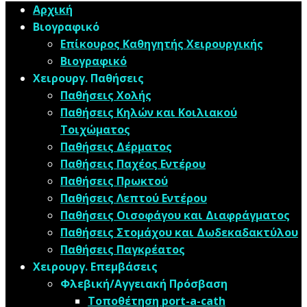
Αρχική
Βιογραφικό
Επίκουρος Καθηγητής Χειρουργικής
Βιογραφικό
Χειρουργ. Παθήσεις
Παθήσεις Χολής
Παθήσεις ​Κηλών και Κοιλιακού
Τοιχώματος
Παθήσεις Δέρματος
Παθήσεις Παχέος Εντέρου
Παθήσεις Πρωκτού
Παθήσεις Λεπτού Εντέρου
Παθήσεις Οισοφάγου και Διαφράγματος
Παθήσεις Στομάχου και Δωδεκαδακτύλου
Παθήσεις Παγκρέατος
Χειρουργ. Επεμβάσεις
Φλεβική/Αγγειακή Πρόσβαση
Τοποθέτηση port-a-cath