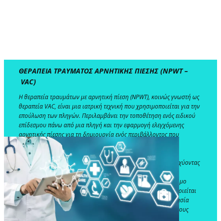
ΘΕΡΑΠΕΙΑ ΤΡΑΥΜΑΤΟΣ ΑΡΝΗΤΙΚΗΣ ΠΙΕΣΗΣ (
NPWT –
VAC)
​Η θεραπεία τραυμάτων με αρνητική πίεση (NPWT), κοινώς γνωστή ως
θεραπεία VAC, είναι μια ιατρική τεχνική που χρησιμοποιείται για την
επούλωση των πληγών. Περιλαμβάνει την τοποθέτηση ενός ειδικού
επίδεσμου πάνω από μια πληγή και την εφαρμογή ελεγχόμενης
αρνητικής πίεσης για τη δημιουργία ενός περιβάλλοντος που
ενθαρρύνει την επισκευή των ιστών και μειώνει τον κίνδυνο
μόλυνσης. Το NPWT μπορεί να είναι ιδιαίτερα ευεργετικό για
πολύπλοκα τραύματα, χειρουργικές τομές ή χρόνια έλκη ενισχύοντας
τη ροή του αίματος, αφαιρώντας την περίσσεια υγρού και
υποστηρίζοντας την ανάπτυξη υγιούς ιστού. Είναι ένα πολύτιμο
εργαλείο στη σύγχρονη φροντίδα τραυμάτων, που χρησιμοποιείται
συχνά από επαγγελματίες υγείας για να επιταχύνει τη διαδικασία
επούλωσης και να βελτιώσει τα συνολικά αποτελέσματα για τους
ασθενείς.