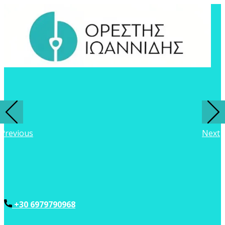
Previous
Next
+30 6979790968