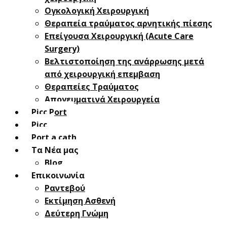
Oγκολογική Xειρουργική
Θεραπεία τραύματος αρνητικής πίεσης
Επείγουσα Χειρουργική (Acute Care
Surgery)
Βελτιστοποίηση της ανάρρωσης μετά
από χειρουργική επεμβαση
Θεραπείες Τραύματος
Απογευματινά Χειρουργεία
Picc Port
Picc
Port a cath
Τα Νέα μας
Blog
Επικοινωνία
Ραντεβού
Εκτίμηση Ασθενή
Δεύτερη Γνώμη