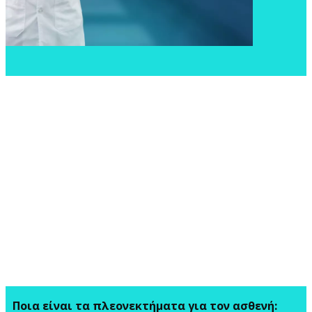
​Ποια είναι τα πλεονεκτήματα για τον ασθενή: