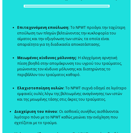
Επιταχυνόμενη επούλωση:
Το NPWT προάγει την ταχύτερη
επούλωση των πληγών βελτιώνοντας την κυκλοφορία του
αίματος και την οξυγόνωση των ιστών, τα οποία είναι
απαραίτητα για τη διαδικασία αποκατάστασης.
Μειωμένος κίνδυνος μόλυνσης:
Η ελεγχόμενη αρνητική
πίεση βοηθά στην απομάκρυνση του υγρού του τραύματος,
μειώνοντας τον κίνδυνο μόλυνσης και διατηρώντας το
περιβάλλον του τραύματος καθαρό.
Ελαχιστοποίηση ουλών:
Το NPWT συχνά οδηγεί σε λιγότερο
εμφανείς ουλές λόγω της βελτιωμένης αναγέννησης των ιστών
και της μειωμένης τάσης στις άκρες του τραύματος.
Διαχείριση του πόνου:
Οι ασθενείς συνήθως αισθάνονται
λιγότερο πόνο με το NPWT καθώς μειώνει την ενόχληση που
σχετίζεται με το τραύμα.