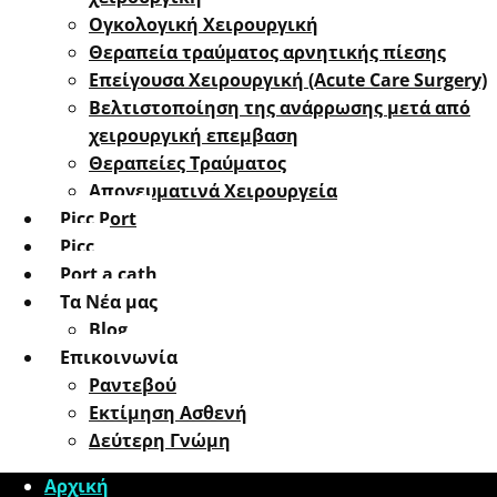
Oγκολογική Xειρουργική
Θεραπεία τραύματος αρνητικής πίεσης
Επείγουσα Χειρουργική (Acute Care Surgery)
Βελτιστοποίηση της ανάρρωσης μετά από
χειρουργική επεμβαση
Θεραπείες Τραύματος
Απογευματινά Χειρουργεία
Picc Port
Picc
Port a cath
Τα Νέα μας
Blog
Επικοινωνία
Ραντεβού
Εκτίμηση Ασθενή
Δεύτερη Γνώμη
Αρχική