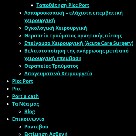
Τοποθέτηση Picc Port
Λαπαροσκοπική – ελάχιστα επεμβατική
χειρουργική
Oγκολογική Xειρουργική
Θεραπεία τραύματος αρνητικής πίεσης
Επείγουσα Χειρουργική (Acute Care Surgery)
Βελτιστοποίηση της ανάρρωσης μετά από
χειρουργική επεμβαση
Θεραπείες Τραύματος
Απογευματινά Χειρουργεία
Picc Port
Picc
Port a cath
Τα Νέα μας
Blog
Επικοινωνία
Ραντεβού
Εκτίμηση Ασθενή