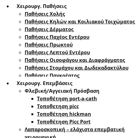
Χειρουργ. Παθήσεις
Παθήσεις Χολής
Παθήσεις ​Κηλών και Κοιλιακού Τοιχώματος
Παθήσεις Δέρματος
Παθήσεις Παχέος Εντέρου
Παθήσεις Πρωκτού
Παθήσεις Λεπτού Εντέρου
Παθήσεις Οισοφάγου και Διαφράγματος
Παθήσεις Στομάχου και Δωδεκαδακτύλου
Παθήσεις Παγκρέατος
Χειρουργ. Επεμβάσεις
Φλεβική/Αγγειακή Πρόσβαση
Τοποθέτηση port-a-cath
Τοποθετηση picc
Τοποθέτηση hickman
Τοποθέτηση Picc Port
Λαπαροσκοπική – ελάχιστα επεμβατική
χειρουργική