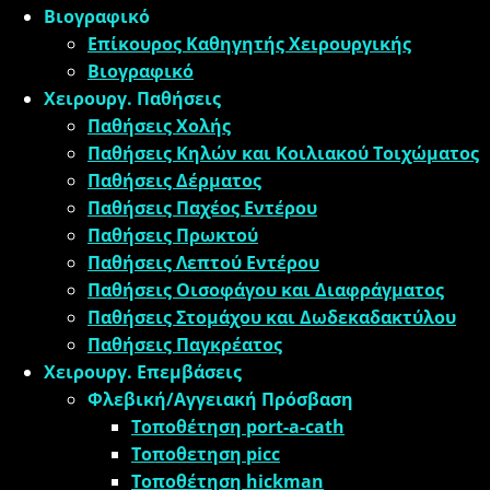
Βιογραφικό
Επίκουρος Καθηγητής Χειρουργικής
Βιογραφικό
Χειρουργ. Παθήσεις
Παθήσεις Χολής
Παθήσεις ​Κηλών και Κοιλιακού Τοιχώματος
Παθήσεις Δέρματος
Παθήσεις Παχέος Εντέρου
Παθήσεις Πρωκτού
Παθήσεις Λεπτού Εντέρου
Παθήσεις Οισοφάγου και Διαφράγματος
Παθήσεις Στομάχου και Δωδεκαδακτύλου
Παθήσεις Παγκρέατος
Χειρουργ. Επεμβάσεις
Φλεβική/Αγγειακή Πρόσβαση
Τοποθέτηση port-a-cath
Τοποθετηση picc
Τοποθέτηση hickman