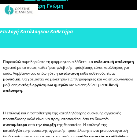
Δεύτερη Γνώμη
Επιλογή Κατάλληλου Καθετήρα
​Παρακαλώ συμπληρώστε τη φόρμα για να λάβετε μια
ενδεικτική απάντηση
σχετικά με το ποιος καθετήρας φλεβικής πρόσβασης είναι κατάλληλος για
εσάς. Λαμβάνοντας υπόψη ότι η
κατάσταση
κάθε ασθενούς είναι
μοναδική
, θα χρειαστεί να μελετήσω τις πληροφορίες και να επικοινωνήσω
μαζί σας
εντός 5 εργάσιμων ημερών
για να σας δώσω μια
πιθανή
απάντηση
.
​Η επιλογή και η τοποθέτηση της καταλληλότερης συσκευής αγγειακής
προσπέλασης καλό είναι να πραγματοποιείται όσο το δυνατόν
συντομότερα
από την
έναρξη
της θεραπείας. Η επιλογή της
καταλληλότερης συσκευής αγγειακής προσπέλασης είναι μια συνεργατική
διαδικασία που πραγματοποιείται από την
ομάδα ιατρικής περίθαλψης